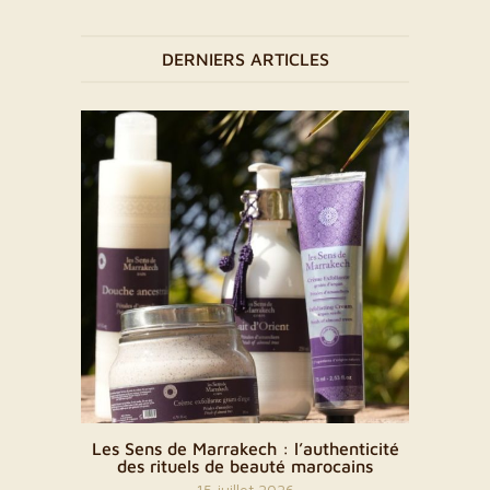
DERNIERS ARTICLES
henticité
Une alliance sensorielle : Les Sens de
Une 
ocains
Marrakech x KHAMSSA
22 mai 2026